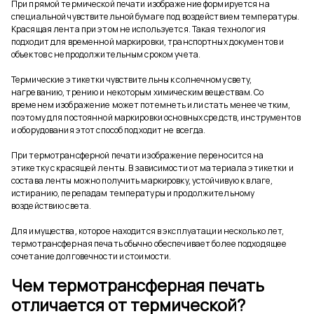
При прямой термической печати изображение формируется на
специальной чувствительной бумаге под воздействием температуры.
Красящая лента при этом не используется. Такая технология
подходит для временной маркировки, транспортных документов и
объектов с непродолжительным сроком учета.
Термические этикетки чувствительны к солнечному свету,
нагреванию, трению и некоторым химическим веществам. Со
временем изображение может потемнеть или стать менее четким,
поэтому для постоянной маркировки основных средств, инструментов
и оборудования этот способ подходит не всегда.
При термотрансферной печати изображение переносится на
этикетку с красящей ленты. В зависимости от материала этикетки и
состава ленты можно получить маркировку, устойчивую к влаге,
истиранию, перепадам температуры и продолжительному
воздействию света.
Для имущества, которое находится в эксплуатации несколько лет,
термотрансферная печать обычно обеспечивает более подходящее
сочетание долговечности и стоимости.
Чем термотрансферная печать
отличается от термической?