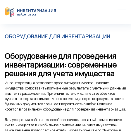
ИНВЕНТАРИЗАЦИЯ
найдется все
ПРОГРАММЫ
ОБОРУДОВАНИЕ
ИНВЕНТАРИЗАЦИЯ ПО QR КОДУ
ЦЕНЫ
ПОДГОТОВКА ИНВЕНТАРИЗАЦИИ
ОБОРУДОВАНИЕ ДЛЯ ИНВЕНТАРИЗАЦИИ
СТАТЬИ
ПРОВЕДЕНИЕ ИНВЕНТАРИЗАЦИИ БОЛЬШОГО КОЛИЧЕСТВА
ОБЪЕКТОВ УЧЕТА
КОНТАКТЫ
РЕЗУЛЬТАТЫ ИНВЕНТАРИЗАЦИИ В ПРОГРАММАХ УЧЁТА 1С
Оборудование для проведения
УЧЕТ ИМУЩЕСТВА
инвентаризации: современные
решения для учета имущества
Инвентаризация позволяет проверить фактическое наличие
имущества, сопоставить полученные результаты с учетными данными
и выявить расхождения. При значительном количестве объектов
ручная проверка занимает много времени, а перенос результатов из
бумажных документов повышает вероятность ошибок. Решение
кроется в правильном оборудование для проведения инвентаризации.
Для ускорения работы целесообразно использовать Автоматизацию
Учета имущества и «Мобильное приложение QR Учет имущества».
Такое решение позволяет идентифицировать объекты по QR-кодам и