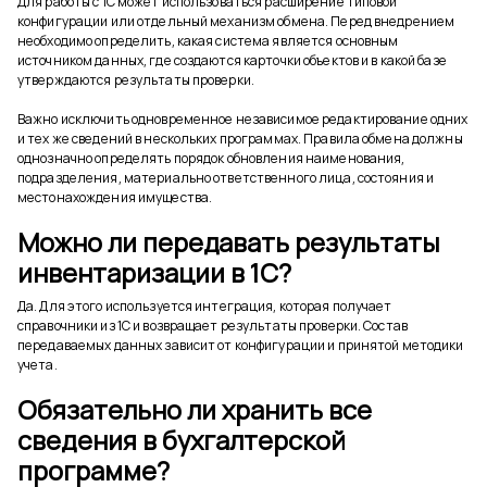
Для работы с 1С может использоваться расширение типовой
конфигурации или отдельный механизм обмена. Перед внедрением
необходимо определить, какая система является основным
источником данных, где создаются карточки объектов и в какой базе
утверждаются результаты проверки.
Важно исключить одновременное независимое редактирование одних
и тех же сведений в нескольких программах. Правила обмена должны
однозначно определять порядок обновления наименования,
подразделения, материально ответственного лица, состояния и
местонахождения имущества.
Можно ли передавать результаты
инвентаризации в 1С?
Да. Для этого используется интеграция, которая получает
справочники из 1С и возвращает результаты проверки. Состав
передаваемых данных зависит от конфигурации и принятой методики
учета.
Обязательно ли хранить все
сведения в бухгалтерской
программе?