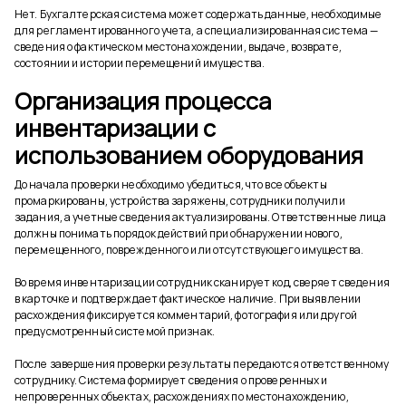
Нет. Бухгалтерская система может содержать данные, необходимые
для регламентированного учета, а специализированная система —
сведения о фактическом местонахождении, выдаче, возврате,
состоянии и истории перемещений имущества.
Организация процесса
инвентаризации с
использованием оборудования
До начала проверки необходимо убедиться, что все объекты
промаркированы, устройства заряжены, сотрудники получили
задания, а учетные сведения актуализированы. Ответственные лица
должны понимать порядок действий при обнаружении нового,
перемещенного, поврежденного или отсутствующего имущества.
Во время инвентаризации сотрудник сканирует код, сверяет сведения
в карточке и подтверждает фактическое наличие. При выявлении
расхождения фиксируется комментарий, фотография или другой
предусмотренный системой признак.
После завершения проверки результаты передаются ответственному
сотруднику. Система формирует сведения о проверенных и
непроверенных объектах, расхождениях по местонахождению,