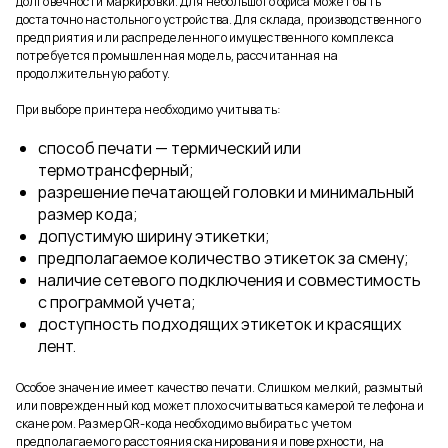
долговечности маркировки. Для небольшого офиса может быть
достаточно настольного устройства. Для склада, производственного
предприятия или распределенного имущественного комплекса
потребуется промышленная модель, рассчитанная на
продолжительную работу.
При выборе принтера необходимо учитывать:
способ печати — термический или
термотрансферный;
разрешение печатающей головки и минимальный
размер кода;
допустимую ширину этикетки;
предполагаемое количество этикеток за смену;
наличие сетевого подключения и совместимость
с программой учета;
доступность подходящих этикеток и красящих
лент.
Особое значение имеет качество печати. Слишком мелкий, размытый
или поврежденный код может плохо считываться камерой телефона и
сканером. Размер QR-кода необходимо выбирать с учетом
предполагаемого расстояния сканирования и поверхности, на