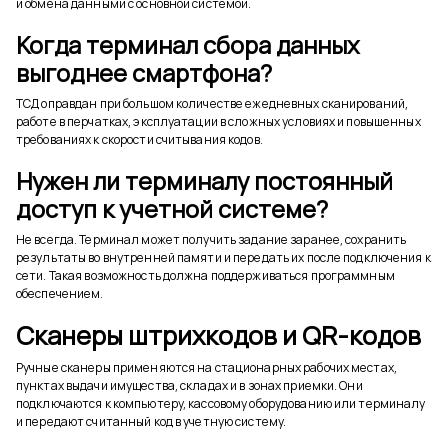
и обмена данными с основной системой.
Когда терминал сбора данных
выгоднее смартфона?
ТСД оправдан при большом количестве ежедневных сканирований,
работе в перчатках, эксплуатации в сложных условиях и повышенных
требованиях к скорости считывания кодов.
Нужен ли терминалу постоянный
доступ к учетной системе?
Не всегда. Терминал может получить задание заранее, сохранить
результаты во внутренней памяти и передать их после подключения к
сети. Такая возможность должна поддерживаться программным
обеспечением.
Сканеры штрихкодов и QR-кодов
Ручные сканеры применяются на стационарных рабочих местах,
пунктах выдачи имущества, складах и в зонах приемки. Они
подключаются к компьютеру, кассовому оборудованию или терминалу
и передают считанный код в учетную систему.