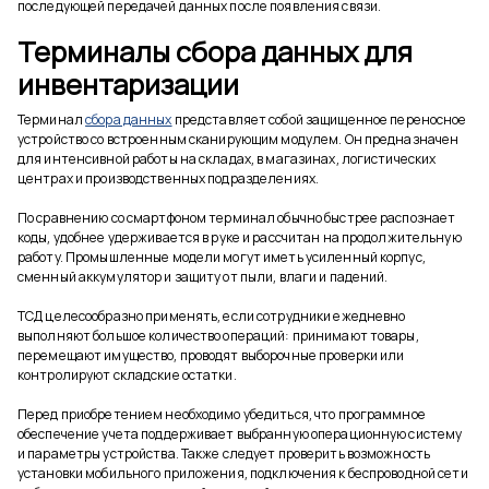
последующей передачей данных после появления связи.
Терминалы сбора данных для
инвентаризации
Терминал
сбора данных
представляет собой защищенное переносное
устройство со встроенным сканирующим модулем. Он предназначен
для интенсивной работы на складах, в магазинах, логистических
центрах и производственных подразделениях.
По сравнению со смартфоном терминал обычно быстрее распознает
коды, удобнее удерживается в руке и рассчитан на продолжительную
работу. Промышленные модели могут иметь усиленный корпус,
сменный аккумулятор и защиту от пыли, влаги и падений.
ТСД целесообразно применять, если сотрудники ежедневно
выполняют большое количество операций: принимают товары,
перемещают имущество, проводят выборочные проверки или
контролируют складские остатки.
Перед приобретением необходимо убедиться, что программное
обеспечение учета поддерживает выбранную операционную систему
и параметры устройства. Также следует проверить возможность
установки мобильного приложения, подключения к беспроводной сети