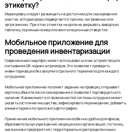
этикетку?
Маркировку следует размещать на доступном для сканирования
участке, который редко подвергается трению, нагреванию или
загрязнению. При этом этикетка не должна закрывать заводскую
табличку, серийный номер или вентиляционные отверстия.
Мобильное приложение для
проведения инвентаризации
Современный смартфон может использоваться как устройство для
считывания QR-кодов и штрихкодов. Это позволяет проводить
инвентаризацию без закупки отдельного терминала для каждого
сотрудника.
Мобильное приложение получает задание на проверку, открывает
карточку объекта после сканирования и позволяет подтвердить его
наличие. В зависимости от возможностей системы сотрудник может
указать состояние имущества, зафиксировать перемещение, добавить
комментарий или приложить фотографию.
Применение мобильного приложения особенно удобно для офисов,
образовательных учреждений, медицинских организаций, гостиниц,
магазинов и предприятий с территориально распределенными