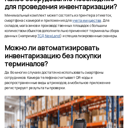
для проведения инвентаризации?
Минимальный комплект может состоять из принтера этикеток,
смартфона с камерой и приложения для
учета имущества
. Для
складов, магазинов и производственных площадок с большим
количеством объектов дополнительно применяют терминалы сбора
данных (например
ТСД NewLand
) и специализированные сканеры.
Можно ли автоматизировать
инвентаризацию без покупки
терминалов?
Да. Во многих случаях достаточно использовать смартфоны
сотрудников. Камера телефона считывает QR-коды и
распространенные виды штрихкодов, а мобильное приложение
регистрирует результаты проверки.