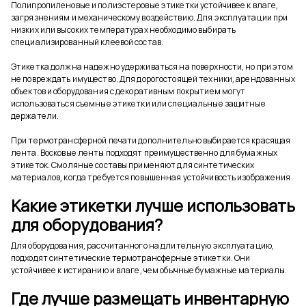
Полипропиленовые и полиэстеровые этикетки устойчивее к влаге,
загрязнениям и механическому воздействию. Для эксплуатации при
низких или высоких температурах необходимо выбирать
специализированный клеевой состав.
Этикетка должна надежно удерживаться на поверхности, но при этом
не повреждать имущество. Для дорогостоящей техники, арендованных
объектов и оборудования с декоративным покрытием могут
использоваться съемные этикетки или специальные защитные
держатели.
При термотрансферной печати дополнительно выбирается красящая
лента. Восковые ленты подходят преимущественно для бумажных
этикеток. Смоляные составы применяют для синтетических
материалов, когда требуется повышенная устойчивость изображения.
Какие этикетки лучше использовать
для оборудования?
Для оборудования, рассчитанного на длительную эксплуатацию,
подходят синтетические термотрансферные этикетки. Они
устойчивее к истиранию и влаге, чем обычные бумажные материалы.
Где лучше размещать инвентарную