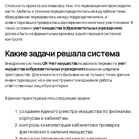
Сложность проекта усиливалась тем, что перемещения происходили
часто. Мебель и техника перераспределялись между кабинетами,
оборудование передавалось между подразделениями, а
инвентаризация проводилась одновременно многими участниками. В
таких условиях
учет имущества в образовательных учреждениях
должен быть не формальным архивом, а действующей системой
контроля.
Какие задачи решала система
Внедрение системы
QR Учет имущества
позволило перевести
учет
имущества в образовательных учреждениях
в единое цифровое
пространство. Для клиента это было важно не только с точки зрения
инвентаризации, но и как инструмент ежедневной работы
ответственных лиц и бухгалтерии.
В рамках проекта решались следующие задачи:
создание единого реестра имущества по филиалам,
корпусам и кабинетам;
контроль комплектации кабинетов и проверка
фактического наличия имущества;
фиксация перемещений между зданиями,