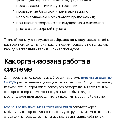
подразделениями и аудиториями;
проведение быстрой инвентаризации с
использованием мобильного приложения;
повышение сохранности имущества и снижение
риска расхождений в учете.
Таким образом,
учет имущества в образовательных учреждениях
был
выстроен как регулярный управленческий процесс, а не только как
периодическая инвентаризационная процедура.
Как организована работа в
системе
Для проекта использовалась веб-версия системы
инвентаризация по
QR коду
, размещенная в дата-центре поставщика. Это дало заказчику
возможность быстро начать работу без развертывания собственной
серверной инфраструктуры. Все данные по объектам, их
местоположению и операциям стали доступны в единой системе.
Мобильное приложение
QR Учет имущества
работает через
мобильный интернет. Благодаря этому сотрудники могут выполнять
операции непосредственно на местах: в аудиториях, кабинетах,