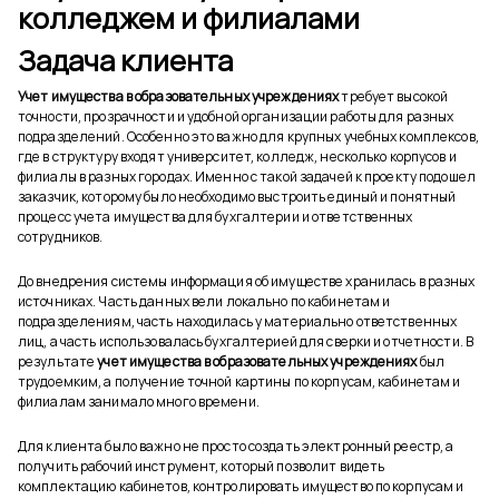
колледжем и филиалами
Задача клиента
Учет имущества в образовательных учреждениях
требует высокой
точности, прозрачности и удобной организации работы для разных
подразделений. Особенно это важно для крупных учебных комплексов,
где в структуру входят университет, колледж, несколько корпусов и
филиалы в разных городах. Именно с такой задачей к проекту подошел
заказчик, которому было необходимо выстроить единый и понятный
процесс учета имущества для бухгалтерии и ответственных
сотрудников.
До внедрения системы информация об имуществе хранилась в разных
источниках. Часть данных вели локально по кабинетам и
подразделениям, часть находилась у материально ответственных
лиц, а часть использовалась бухгалтерией для сверки и отчетности. В
результате
учет имущества в образовательных учреждениях
был
трудоемким, а получение точной картины по корпусам, кабинетам и
филиалам занимало много времени.
Для клиента было важно не просто создать электронный реестр, а
получить рабочий инструмент, который позволит видеть
комплектацию кабинетов, контролировать имущество по корпусам и