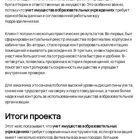
бухгалтерии и ответственных за имущество. Это особенно важно,
потому что
учет имущества в образовательных учреждениях
требует
единой базы данных и согласованной работы между
подразделениями.
Клиент получил несколько практических результатов. Во-первых, был
сформирован актуальный реестр имущества по филиалам, корпусам и
кабинетам. Во-вторых, стало проще контролировать комплектацию
помещений и выявлять расхождения. В-третьих, инвентаризация с
участием большого числа сотрудников стала быстрее и удобнее. В-
четвертых, появилась прозрачная история перемещений, которая
помогает контролировать сохранность имущества и упрощает
внутренние проверки.
Для заказчика это означало более высокий уровень дисциплины учета,
снижение трудозатрат на сверку и подготовку данных, а также более
надежный контроль за использованием имущества в образовательной
организации.
Итоги проекта
Этот кейс показывает, что
учет имущества в образовательных
учреждениях
требует современных инструментов, если организация
имеет несколько корпусов, филиалы в разных городах, большое