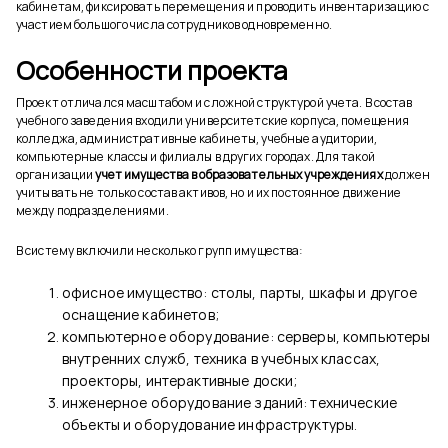
кабинетам, фиксировать перемещения и проводить инвентаризацию с
участием большого числа сотрудников одновременно.
Особенности проекта
Проект отличался масштабом и сложной структурой учета. В состав
учебного заведения входили университетские корпуса, помещения
колледжа, административные кабинеты, учебные аудитории,
компьютерные классы и филиалы в других городах. Для такой
организации
учет имущества в образовательных учреждениях
должен
учитывать не только состав активов, но и их постоянное движение
между подразделениями.
В систему включили несколько групп имущества:
офисное имущество: столы, парты, шкафы и другое
оснащение кабинетов;
компьютерное оборудование: серверы, компьютеры
внутренних служб, техника в учебных классах,
проекторы, интерактивные доски;
инженерное оборудование зданий: технические
объекты и оборудование инфраструктуры.