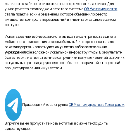
количество кабинетов и постоянные перемещения активов. Для
университета с колледжем в составе система
QR Учет имущества
стала практическим решением, которое объединило реестр
имущества, контроль перемещений и инвентаризацию в едином
контуре.
Использование веб-версии системы в дата-центре поставщика и
мобильного приложения через мобильный интернет позволило
заказчику организовать
учет имущества в образовательных
учреждениях
без сложной локальной инфраструктуры. В результате
бухгалтерия и ответственные сотрудники получили единый источник
актуальных данных, а руководство — более прозрачный и надежный
процесс управления имуществом.
Присоединяйтесь к группе
QR Учет имущества в Телеграмм
.
В группе вы не пропустите новые статьи и сможете обсудить
существующие.