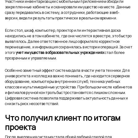
Участники инвентаризации с мобильным приложением обходили
закрепленные кабинеты и сканировали имущество на месте. Данные
сразу передавались в систему, а сотрудники, работающие в веб-
версии, видели результаты практически в реальном времени.
Если стол, шкаф, компьютер, проектор или интерактивная доска
находились не в том кабинете, где они числятся в реестре, это быстро
выявлялось. Далее ответственное лицо оформляло корректное
перемещение, и информация сохранялась в истории операций. За счет
этого
учет имущества в образовательных учреждениях
стал более
прозрачным и управляемым.
Особенно заметный эффект система дала в части учета техники. Для
университета и колледжа важно понимать, где находится серверное
оборудование, компьютеры внутренних служб, техника учебных
классов и мультимедийные устройства. При большом числе кабинетов
и филиалов ручной контроль быстро становится слишком сложным.
Цифровая система позволила поддерживать актуальность данных и
снизить риск несоответствий.
Что получил клиент по итогам
проекта
После внедрения система стала общей рабочей средой для