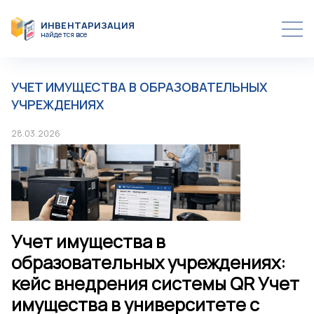
ИНВЕНТАРИЗАЦИЯ
найдется все
ПРОГРАММЫ
ОБОРУДОВАНИЕ
ИНВЕНТАРИЗАЦИЯ ПО QR КОДУ
ЦЕНЫ
ПОДГОТОВКА ИНВЕНТАРИЗАЦИИ
УЧЕТ ИМУЩЕСТВА В ОБРАЗОВАТЕЛЬНЫХ
СТАТЬИ
ПРОВЕДЕНИЕ ИНВЕНТАРИЗАЦИИ БОЛЬШОГО
КОЛИЧЕСТВА ОБЪЕКТОВ УЧЕТА
УЧРЕЖДЕНИЯХ
КОНТАКТЫ
РЕЗУЛЬТАТЫ ИНВЕНТАРИЗАЦИИ В ПРОГРАММАХ
УЧЁТА 1С
28.03.2026
УЧЕТ ИМУЩЕСТВА
Учет имущества в
образовательных учреждениях:
кейс внедрения системы QR Учет
имущества в университете с