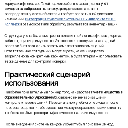
корпусах и филиалах. Такой подход особенно важен, когда
учет
имущества в образовательных учреждениях
охватывает
распределенную сеть объектов и требует оперативной фиксации
изменений.
Интеграция с учетной системой 1С: Университет и 1С:
Колледж
в разы сократили обработку результатов инвентаризации.
Структура учета была выстроена по понятной логике: филиал, корпус,
кабинет, единица имущества. Это позволило получить наглядный
реестр и быстро анализировать комплектацию помещений.
Ответственные сотрудники могут видеть, какое имущество
закреплено за конкретным кабинетом, а бухгалтерия — использовать
те же данные для контроля и сверки.
Практический сценарий
использования
Наиболее показательный пример того, как работает
учет имущества в
образовательных учреждениях
, связан с инвентаризацией и
контролем перемещений. Перед началом учебного периода и после
перераспределения оборудования между подразделениями клиенту
требовалось быстро сверить фактическое наличие имущества.
После внедрения системы каждому объекту был присвоен QR-код.